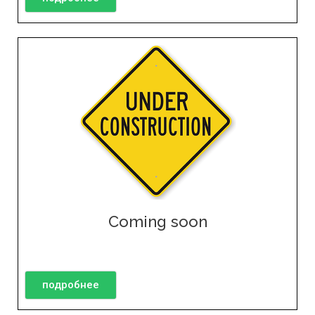
Coming soon
подробнее