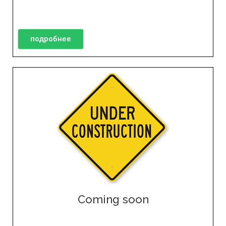
подробнее
Coming soon