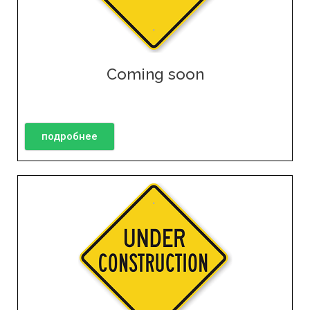
Coming soon
подробнее